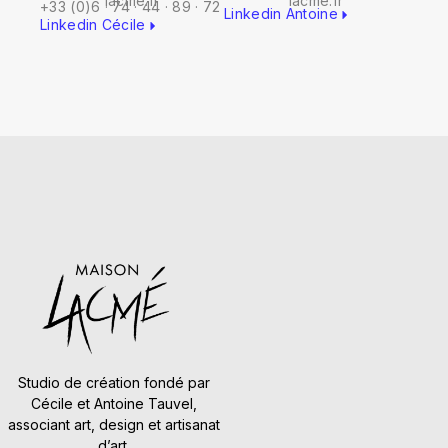
lacme.fr
lacme.fr
+33 (0)6 · 74 · 44 · 89 · 72
Linkedin Antoine
Linkedin Cécile
Studio de création fondé par
Cécile et Antoine Tauvel,
associant art, design et artisanat
d’art.