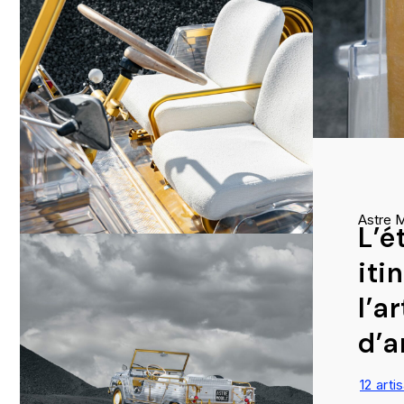
Astre 
L’é
iti
l’a
d’a
12 arti