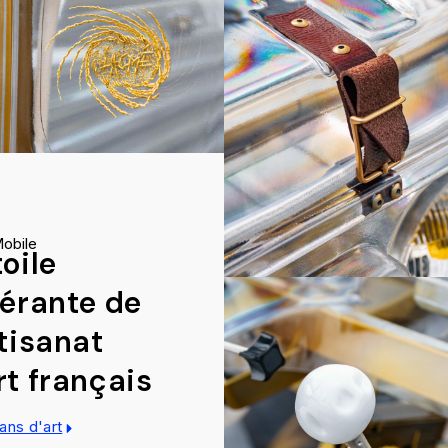
Mobile
toile
nérante de
rtisanat
rt français
sans d'art